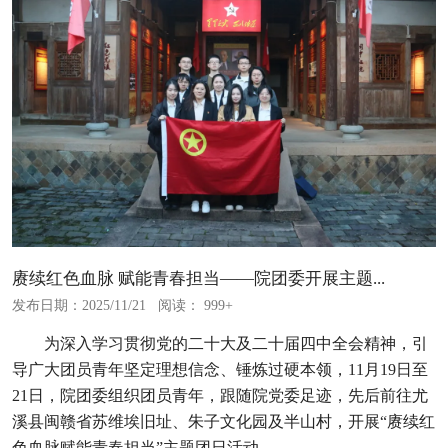
赓续红色血脉 赋能青春担当——院团委开展主题...
发布日期：2025/11/21
阅读： 999+
为深入学习贯彻党的二十大及二十届四中全会精神，引
导广大团员青年坚定理想信念、锤炼过硬本领，11月19日至
21日，院团委组织团员青年，跟随院党委足迹，先后前往尤
溪县闽赣省苏维埃旧址、朱子文化园及半山村，开展“赓续红
色血脉赋能青春担当”主题团日活动。