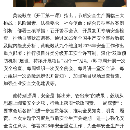
黄晓毅在《开工第一课》指出，节后安全生产面临三大
挑战：风险因素、法律要求、社会使命；结合典型事故案例
剖析，部署三项举措：召开警示会议、开展复工专项安全检
查、推动自我状态调整。通过2025年全国生产安全事故数据
及院内隐患分析，黄晓毅从九个维度对2026年安全工作作出
重点部署：推行项目分类分级开工安全许可制、深化“双重预
防机制”建设、持续开展项目“四个一”活动‌（即每周开展一次
安全检查、每周组织一次安全例会、每月讲一堂安全课、每
月组织一次危险源辨识并告知）、加强项目现场巡查督查‌、
加强企业安全文化建设‌等。
他特别强调，安全是“抓出来、管出来”的成果，必须从
思想上绷紧安全之弦，行动上落实“党政同责、一岗双责”；
要求会后各部门进一步宣贯落实，推动全员知责、明责、履
责。‌本次专题学习聚焦节后安全生产关键期，进一步强化安
全责任意识，部署2026年安全重点工作，为全年安全生产开